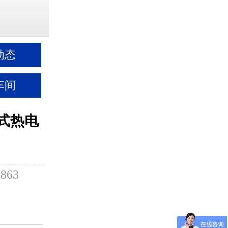
动态
车间
配式热电
863