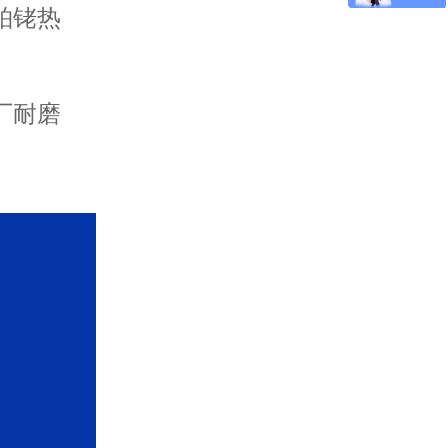
铂铑热
厂耐磨